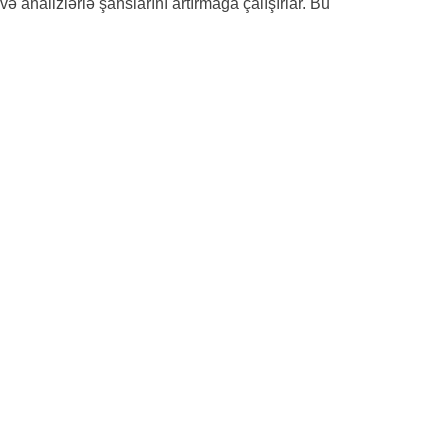
 analizlərlə şanslarını artırmağa çalışırlar. Bu