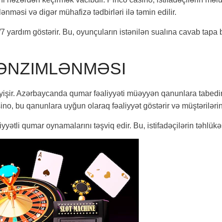
lənməsi və digər mühafizə tədbirləri ilə təmin edilir.
7 yardım göstərir. Bu, oyunçuların istənilən sualına cavab tapa 
ƏNZIMLƏNMƏSI
şir. Azərbaycanda qumar fəaliyyəti müəyyən qanunlara tabedir. 
o, bu qanunlara uyğun olaraq fəaliyyət göstərir və müştərilərini
ətli qumar oynamalarını təşviq edir. Bu, istifadəçilərin təhlükə