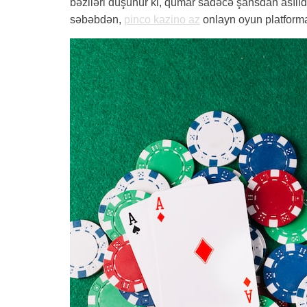
bəziləri düşünür ki, qumar sadəcə şansdan asılıdı
səbəbdən,
pinco kazino az
onlayn oyun platformal