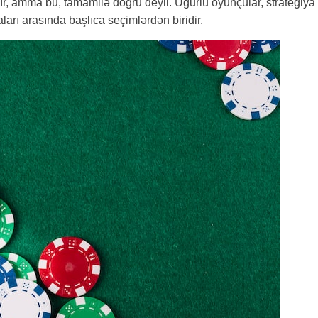
r, amma bu, tamamilə doğru deyil. Uğurlu oyunçular, strategiya və
arı arasında başlıca seçimlərdən biridir.