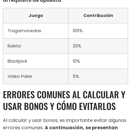
al requisito de apuesta
:
Juego
Contribución
Tragamonedas
100%
Ruleta
20%
Blackjack
10%
Video Poker
5%
ERRORES COMUNES AL CALCULAR Y
USAR BONOS Y CÓMO EVITARLOS
Al calcular y usar bonos, es importante evitar algunos
errores comunes.
A continuación, se presentan