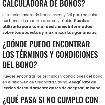
CALCULADORA DE BONOS?
Sí, la calculadora de bonos es muy útil para calcular
tus bonos de manera precisa y rápida.
Puedes
utilizarla para tomar decisiones informadas
sobre tus apuestas y maximizar tus ganancias
.
¿DÓNDE PUEDO ENCONTRAR
LOS TÉRMINOS Y CONDICIONES
DEL BONO?
Puedes encontrar los términos y condiciones del bono
en el sitio web de Cleopatra Casino.
Asegúrate de
leerlos detenidamente antes de aceptar un bono
.
¿QUÉ PASA SI NO CUMPLO CON