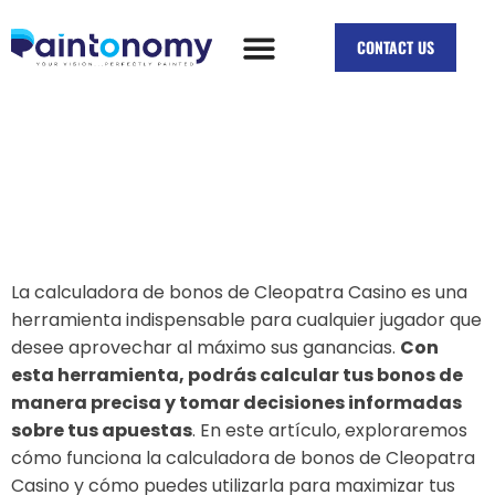
CONTACT US
CALCULADORA DE BONOS
CLEOPATRA CASINO:
MAXIMIZA TUS GANANCIAS
La calculadora de bonos de Cleopatra Casino es una
herramienta indispensable para cualquier jugador que
desee aprovechar al máximo sus ganancias.
Con
esta herramienta, podrás calcular tus bonos de
manera precisa y tomar decisiones informadas
sobre tus apuestas
. En este artículo, exploraremos
cómo funciona la calculadora de bonos de Cleopatra
Casino y cómo puedes utilizarla para maximizar tus