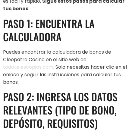
es fácil y rápido.
Sigue estos pasos para calcular
tus bonos
:
PASO 1: ENCUENTRA LA
CALCULADORA
Puedes encontrar la calculadora de bonos de
Cleopatra Casino en el sitio web de
todotelescopios.com
. Solo necesitas hacer clic en el
enlace y seguir las instrucciones para calcular tus
bonos.
PASO 2: INGRESA LOS DATOS
RELEVANTES (TIPO DE BONO,
DEPÓSITO, REQUISITOS)