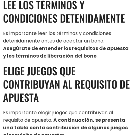
LEE LOS TÉRMINOS Y
CONDICIONES DETENIDAMENTE
Es importante leer los términos y condiciones
detenidamente antes de aceptar un bono.
Asegúrate de entender los requisitos de apuesta
y los términos de liberación del bono
.
ELIGE JUEGOS QUE
CONTRIBUYAN AL REQUISITO DE
APUESTA
Es importante elegir juegos que contribuyan al
requisito de apuesta.
A continuación, se presenta
una tabla con la contribución de algunos juegos