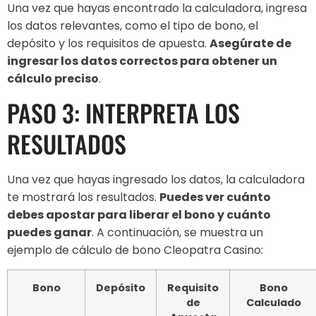
Una vez que hayas encontrado la calculadora, ingresa
los datos relevantes, como el tipo de bono, el
depósito y los requisitos de apuesta.
Asegúrate de
ingresar los datos correctos para obtener un
cálculo preciso
.
PASO 3: INTERPRETA LOS
RESULTADOS
Una vez que hayas ingresado los datos, la calculadora
te mostrará los resultados.
Puedes ver cuánto
debes apostar para liberar el bono y cuánto
puedes ganar
. A continuación, se muestra un
ejemplo de cálculo de bono Cleopatra Casino:
Bono
Depósito
Requisito
Bono
de
Calculado