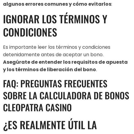
algunos errores comunes y cómo evitarlos
:
IGNORAR LOS TÉRMINOS Y
CONDICIONES
Es importante leer los términos y condiciones
detenidamente antes de aceptar un bono.
Asegúrate de entender los requisitos de apuesta
y los términos de liberación del bono
.
FAQ: PREGUNTAS FRECUENTES
SOBRE LA CALCULADORA DE BONOS
CLEOPATRA CASINO
¿ES REALMENTE ÚTIL LA